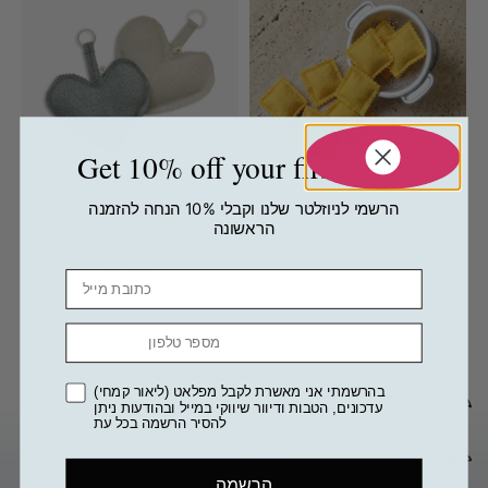
Get 10% off your first order
הרשמי לניוזלטר שלנו וקבלי 10% הנחה להזמנה
הראשונה
פסטה רביולי – משחק
צ'ארם לב
לילדים
49.00
₪
Email
79.00
₪
מספר טלפון
בהרשמתי אני מאשרת לקבל מפלאט (ליאור קמחי)
כל הפריטים מקוריים
עדכונים, הטבות ודיוור שיווקי במייל ובהודעות ניתן
ומיוצרים בעבודת יד דיגיטלית
להסיר הרשמה בכל עת
אנחנו עסק בבעלות נשית
הרשמה