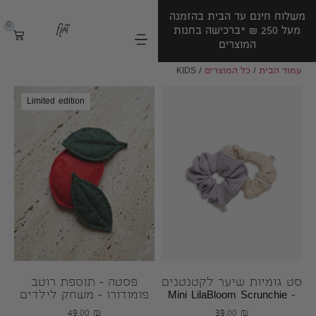
משלוח חינם עד הבית בהזמנה
10% הנחה להזמנה הראשונה
0
מעל 250 ‏₪ *ברכישה בחנות
בהרשמה לניוזלטר שלנו (:
המוצרים
*ברכישה בחנות המוצרים
עמוד הבית
/
כל המוצרים
/ KIDS
Limited edition
סט גומיות שיער לקטנטנים
פסטה – תוספת רוטב
– Mini LilaBloom Scrunchie
פומודורו – משחק לילדים
49.00
₪
39.00
₪