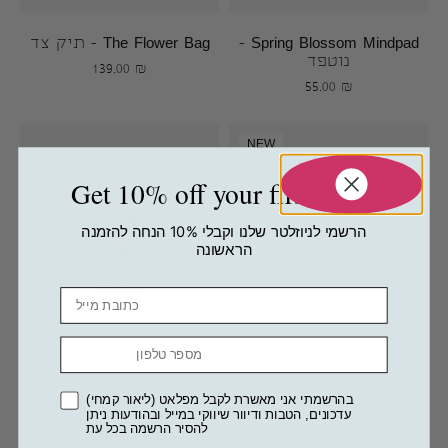
Spring Blossom Mindpad –
The Flower Bag – תיק צד
נוטפד
139.00
₪
55.00
₪
NEW
Get 10% off your first order
הרשמי לניוזלטר שלנו וקבלי 10% הנחה להזמנה
הראשונה
Email
מספר טלפון
בהרשמתי אני מאשרת לקבל מפלאט (ליאור קמחי)
White Lily Mindpad – נוטפד
גומיית שיער סקראנצ'י
עדכונים, הטבות ודיוור שיווקי במייל ובהודעות ניתן
ענקית – LilaBloom
להסיר הרשמה בכל עת
55.00
₪
Scrunchie