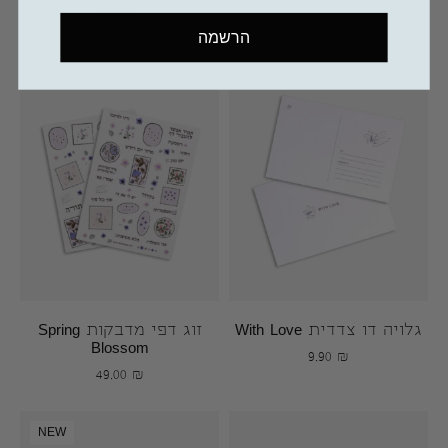
39.00
₪
הרשמה
NEW
גלויה דו צדדית With Love
זוג דפי מדבקות Spring
Blossom
9.90
₪
49.00
₪
NEW