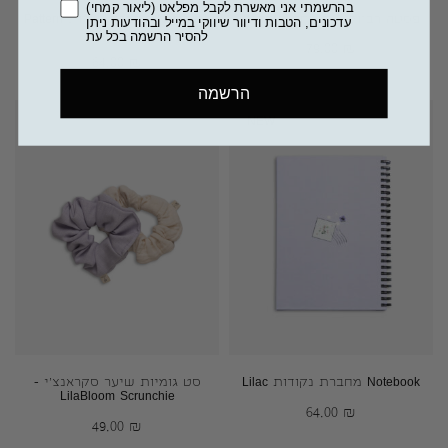
בהרשמתי אני מאשרת לקבל מפלאט (ליאור קמחי)
פסטה רביולי – משחק לילדים
Notebook מחברת שורות Pattern
עדכונים, הטבות ודיוור שיווקי במייל ובהודעות ניתן
Blossom
להסיר הרשמה בכל עת
79.00
₪
64.00
₪
הרשמה
NEW
Notebook מחברת נקודות Lilac
סט גומיות שיער סקראנצ'י –
LilaBloom Scrunchie
64.00
₪
49.00
₪