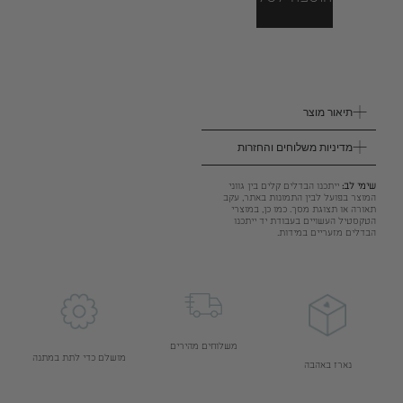
תיאור מוצר
מדיניות משלוחים והחזרות
שימי לב:
ייתכנו הבדלים קלים בין גווני
המוצר בפועל לבין התמונות באתר, עקב
תאורה או תצוגת מסך. כמו כן, במוצרי
הטקסטיל העשויים בעבודת יד ייתכנו
הבדלים מזעריים במידות.
משלוחים מהירים
מושלם כדי לתת במתנה
נארז באהבה