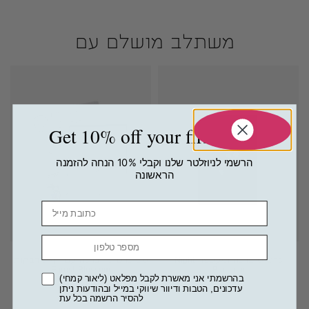
Get 10% off your first order
הרשמי לניוזלטר שלנו וקבלי 10% הנחה להזמנה
הראשונה
Email
מספר טלפון
כרטיס ברכה ומעטפה Night
סט כרטיסי ברכה עם דף מדבקות
Forest Blossom
Blossom
בהרשמתי אני מאשרת לקבל מפלאט (ליאור קמחי)
עדכונים, הטבות ודיוור שיווקי במייל ובהודעות ניתן
89.00
₪
14.90
₪
להסיר הרשמה בכל עת