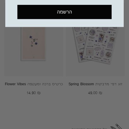
הרשמה
זוג דפי מדבקות Spring Blossom
כרטיס ברכה ומעטפה Flower Vibes
14.90
₪
49.00
₪